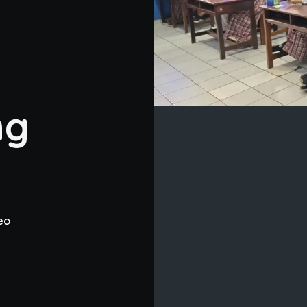
ng
eo