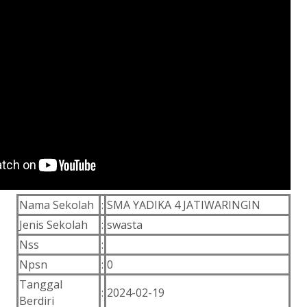
Nama Sekolah
:
SMA YADIKA 4 JATIWARINGIN
Jenis Sekolah
:
swasta
Nss
:
Npsn
:
0
Tanggal
:
2024-02-19
Berdiri