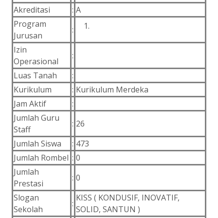
Akreditasi
:
A
Program
:
Jurusan
Izin
:
Operasional
Luas Tanah
:
Kurikulum
:
Kurikulum Merdeka
Jam Aktif
:
Jumlah Guru
:
26
Staff
Jumlah Siswa
:
473
Jumlah Rombel
:
0
Jumlah
:
0
Prestasi
Slogan
KISS ( KONDUSIF, INOVATIF,
:
Sekolah
SOLID, SANTUN )