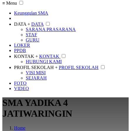
≡ Menu
Keunggulan SMA
DATA +
DATA
SARANA PRASARANA
STAF
GURU
LOKER
PPDB
KONTAK +
KONTAK
HUBUNGI KAMI
PROFIL SEKOLAH +
PROFIL SEKOLAH
VISI MISI
SEJARAH
FOTO
VIDEO
SMA YADIKA 4
JATIWARINGIN
Home